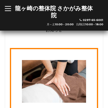
龍ヶ崎の整体院 さかがみ整体
t
o
院
g
※新規の方は最終受付の30分前までお越し下さい
g
0297-65-6001
l
利用可能クレジットカード
月～土10:00～20:00 日/祝日10:00～18:00
e
n
お知らせ
a
v
i
g
a
※その他交通系ICやクレジットカードも利用可能です。
t
i
o
n