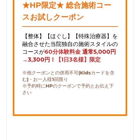
★HP限定★ 総合施術コー
スお試しクーポン
【整体】【ほぐし】【特殊治療器】を
融合させた
当院独自の施術スタイルの
コースが
60分体験料金
通常5,000円
→3,300円！
【1日3名様】限定
※他クーポンとの併用不可
(Kidsカードを含
む)・お一人様1回限り
※予約時にHPのクーポンで予約とお伝え下
さい
2024-08-30 11:05:00