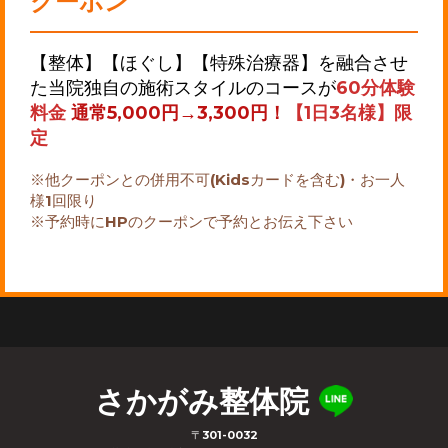
クーポン
【整体】【ほぐし】【特殊治療器】を融合させ
た当院独自の施術スタイルのコースが
60分体験
料金
通常5,000円→3,300円！
【1日3名様】限
定
※他クーポンとの併用不可(Kidsカードを含む)・お一人
様1回限り
※予約時にHPのクーポンで予約とお伝え下さい
さかがみ整体院
〒301-0032