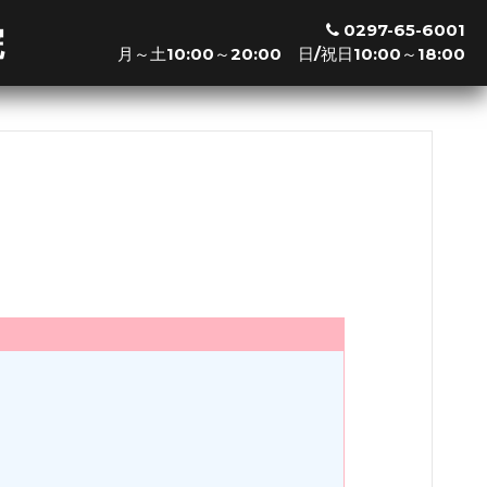
0297-65-6001
院
月～土10:00～20:00 日/祝日10:00～18:00
※新規の方は最終受付の30分前までお越し下さい
利用可能クレジットカード
※その他交通系ICやクレジットカードも利用可能です。