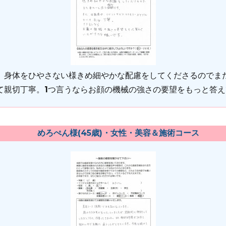
、身体をひやさない様きめ細やかな配慮をしてくださるのでま
て親切丁寧。1つ言うならお顔の機械の強さの要望をもっと答
めろぺん様(45歳)・女性・美容＆施術コース