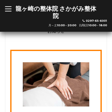
龍ヶ崎の整体院 さかがみ整体
t
o
院
g
※新規の方は最終受付の30分前までお越し下さい
g
0297-65-6001
l
利用可能クレジットカード
月～土10:00～20:00 日/祝日10:00～18:00
e
n
お知らせ
a
v
i
g
a
※その他交通系ICやクレジットカードも利用可能です。
t
i
o
n