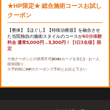
★HP限定★ 総合施術コースお試し
クーポン
【整体】【ほぐし】【特殊治療器】を融合させ
た当院独自の施術スタイルのコースが
60分体験
料金
通常5,000円→3,300円！
【1日3名様】限
定
※他クーポンとの併用不可(Kidsカードを含む)・お一人
様1回限り
※予約時にHPのクーポンで予約とお伝え下さい