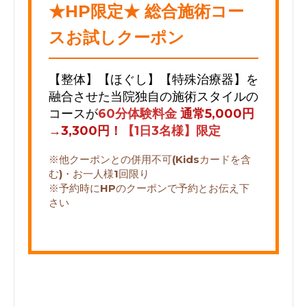
★HP限定★ 総合施術コー
スお試しクーポン
【整体】【ほぐし】【特殊治療器】を
融合させた
当院独自の施術スタイルの
コースが
60分体験料金
通常5,000円
→3,300円！
【1日3名様】限定
※他クーポンとの併用不可
(Kidsカードを含
む)・お一人様1回限り
※予約時にHPのクーポンで予約とお伝え下
さい
2023-09-01 18:39:00