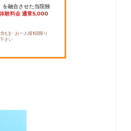
】を融合させた
当院独
分体験料金
通常5,000
ドを含む)・お一人様1回限り
え下さい