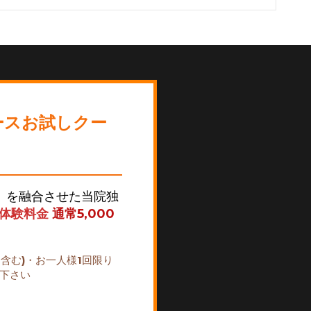
ースお試しクー
】を融合させた当院独
分体験料金
通常5,000
を含む)・お一人様1回限り
え下さい