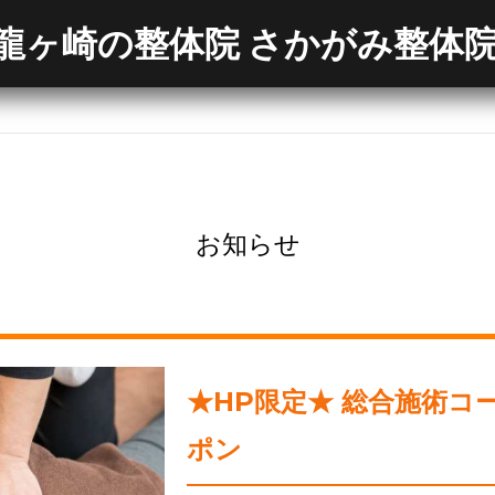
龍ヶ崎の整体院 さかがみ整体
お知らせ
★HP限定★ 総合施術コ
ポン