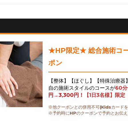
★HP限定★ 総合施術コ
ポン
【整体】【ほぐし】【特殊治療器
自の施術スタイルのコースが
60
円→3,300円！
【1日3名様】限定
※他クーポンとの併用不可(Kidsカード
※予約時にHPのクーポンで予約とお伝