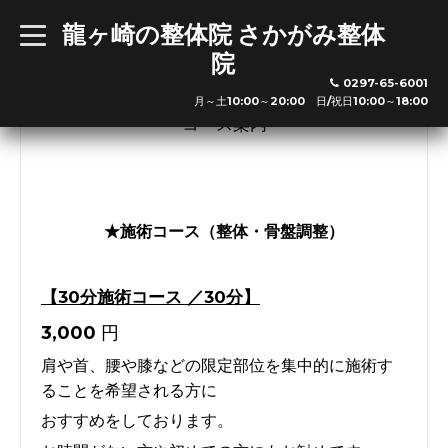
龍ヶ崎の整体院 さかがみ整体
t
o
院
g
※新規の方は最終受付の30分前までお越し下さい
g
0297-65-6001
l
利用可能クレジットカード
月～土10:00～20:00 日/祝日10:00～18:00
e
n
コース案内
a
v
i
g
a
※その他交通系ICやクレジットカードも利用可能です。
t
i
★施術コース（整体・骨盤調整）
o
n
【30分施術コース ／30分】
3,000
円
肩や首、腰や膝などの限定部位を集中的に施術す
ることを希望される方に
おすすめをしております。