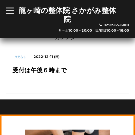
龍ヶ崎の整体院 さかがみ整体
t
o
院
g
※新規の方は最終受付の30分前までお越し下さい
g
0297-65-6001
l
利用可能クレジットカード
月～土10:00～20:00 日/祝日10:00～18:00
e
n
カレンダー
a
v
i
g
2022-12-11 (日)
指定なし
a
※その他交通系ICやクレジットカードも利用可能です。
t
i
受付は午後６時まで
o
n