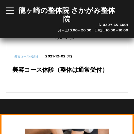
龍ヶ崎の整体院 さかがみ整体
t
o
院
g
※新規の方は最終受付の30分前までお越し下さい
g
0297-65-6001
l
利用可能クレジットカード
月～土10:00～20:00 日/祝日10:00～18:00
e
n
カレンダー
a
v
i
g
2021-12-02 (木)
美容コース休診日
a
※その他交通系ICやクレジットカードも利用可能です。
t
i
美容コース休診（整体は通常受付）
o
n