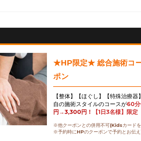
★HP限定★ 総合施術コ
ポン
【整体】【ほぐし】【特殊治療器
自の施術スタイルのコースが
60
円→3,300円！
【1日3名様】限定
※他クーポンとの併用不可(Kidsカード
※予約時にHPのクーポンで予約とお伝