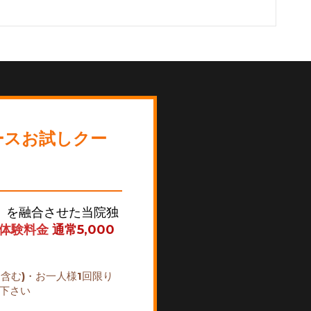
ースお試しクー
】を融合させた当院独
分体験料金
通常5,000
を含む)・お一人様1回限り
え下さい