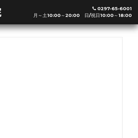
0297-65-6001
院
月～土10:00～20:00 日/祝日10:00～18:00
※新規の方は最終受付の30分前までお越し下さい
利用可能クレジットカード
※その他交通系ICやクレジットカードも利用可能です。