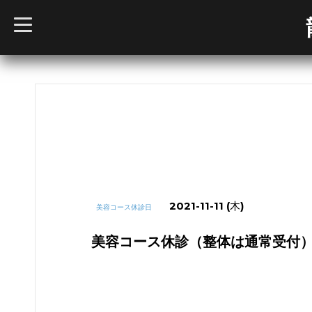
t
o
g
g
l
e
n
a
v
i
g
a
t
i
o
n
2021-11-11 (木)
美容コース休診日
美容コース休診（整体は通常受付